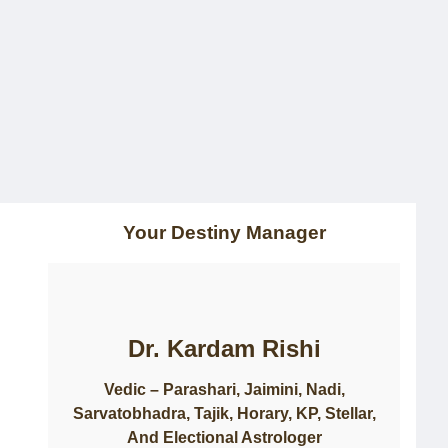
Home
About Us
Consultation
Courses
Updates
Contact
Your Destiny Manager
Dr. Kardam Rishi
Vedic – Parashari, Jaimini, Nadi,
Sarvatobhadra, Tajik, Horary, KP, Stellar,
And Electional Astrologer