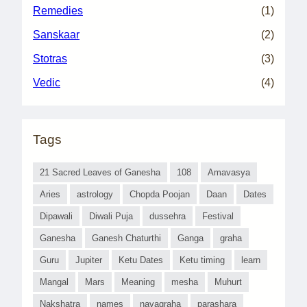
Remedies
(1)
Sanskaar
(2)
Stotras
(3)
Vedic
(4)
Tags
21 Sacred Leaves of Ganesha
108
Amavasya
Aries
astrology
Chopda Poojan
Daan
Dates
Dipawali
Diwali Puja
dussehra
Festival
Ganesha
Ganesh Chaturthi
Ganga
graha
Guru
Jupiter
Ketu Dates
Ketu timing
learn
Mangal
Mars
Meaning
mesha
Muhurt
Nakshatra
names
navagraha
parashara